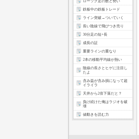
ローソク足の数と勢い
鉄板中の鉄板トレード
ライン突破→ついていく
長い陰線で飛びつき売り
30分足の短+長
成長の証
重要ラインの重なり
2本の移動平均線が熱い
陰線の長さとヒゲに注目し
たよ
含み益が含み損になって超
イライラ
天井から2倍下落だと？
負け続けた俺はラジオを破
壊
値動きを読む力