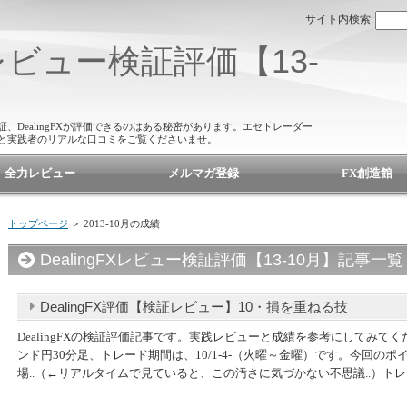
サイト内検索:
FXレビュー検証評価【13-
検証、DealingFXが評価できるのはある秘密があります。エセトレーダー
の魅力と実践者のリアルな口コミをご覧くださいませ。
全力レビュー
メルマガ登録
FX創造館
トップページ
＞ 2013-10月の成績
DealingFXレビュー検証評価【13-10月】記事一覧
DealingFX評価【検証レビュー】10・損を重ねる技
DealingFXの検証評価記事です。実践レビューと成績を参考にしてみてくださ
ンド円30分足、トレード期間は、10/1-4-（火曜～金曜）です。今回の
場..（←リアルタイムで見ていると、この汚さに気づかない不思議..）トレー