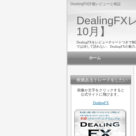
DealingFX評価レビューと検証
Dealing
10月】
DealingFXをレビューチャートつきで
では決して語れない、DealingFX
ホーム
根拠あるトレードをしたい
方に
画像か文字をクリックすると
公式サイトに飛びます。
DealingFX