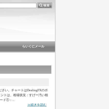
らいくにメール
い。チャートはDealingFXのポ
ポイントは、相場状況：すげー汚い相
ド①：...
≫続きを読む